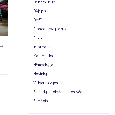
Debatní klub
Dějepis
DofE
Francouzský jazyk
Fyzika
ka
Informatika
Matematika
Německý jazyk
Novinky
Výtvarná výchova
Základy společenských věd
Zeměpis