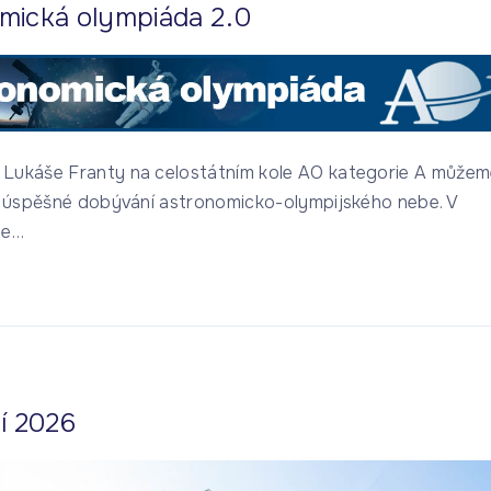
mická olympiáda 2.0
Lukáše Franty na celostátním kole AO kategorie A může
ší úspěšné dobývání astronomicko-olympijského nebe. V
le
…
í 2026