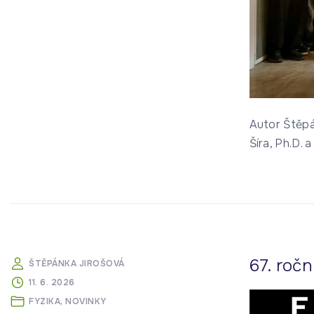
Autor Štěpá
Šíra, Ph.D.
67. ročn
ŠTĚPÁNKA JIROŠOVÁ
11. 6. 2026
FYZIKA
NOVINKY