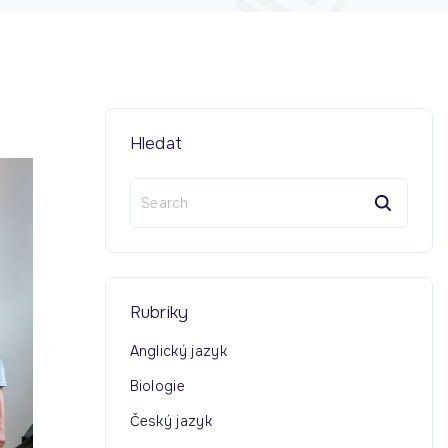
Hledat
S
e
a
r
c
h
Rubriky
f
o
Anglický jazyk
r
Biologie
:
Český jazyk