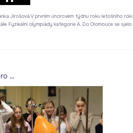
nka Jirošová V prvním únorovém týdnu roku letošního rok
nále Fyzikální olympiády kategorie A. Do Olomouce se sjelo
pro …