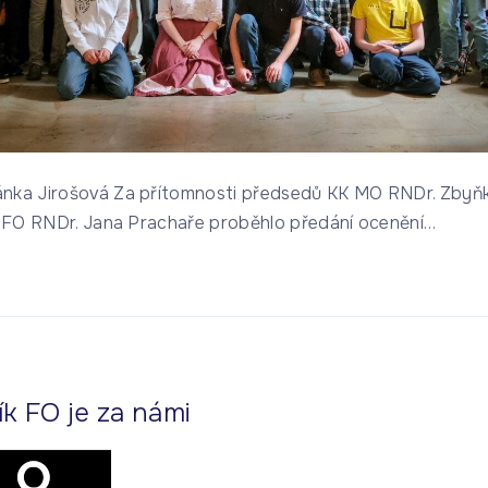
nka Jirošová Za přítomnosti předsedů KK MO RNDr. Zbyň
 a FO RNDr. Jana Prachaře proběhlo předání ocenění
…
ík FO je za námi