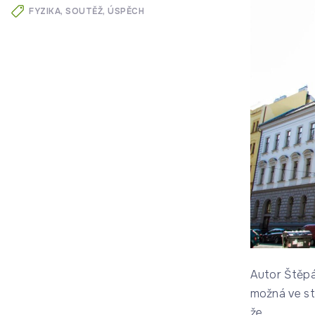
FYZIKA
SOUTĚŽ
ÚSPĚCH
Autor Štěpá
možná ve st
že
…