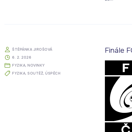
Finále 
ŠTĚPÁNKA JIROŠOVÁ
6. 2. 2026
FYZIKA
NOVINKY
FYZIKA
SOUTĚŽ
ÚSPĚCH