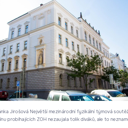
nka Jirošová Největší mezinárodní fyzikální týmová soutě
ínu probíhajících ZOH nezaujala tolik diváků, ale to neznam