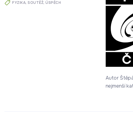
FYZIKA
SOUTĚŽ
ÚSPĚCH
Autor Štěpá
nejmenší kat