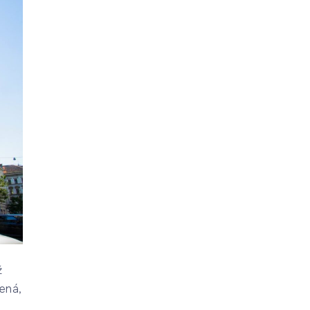
ž
ená,