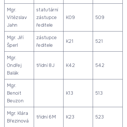
Mgr.
statutární
Vítězslav
zástupce
K09
509
Jahn
ředitele
Mgr. Jiří
zástupce
K21
521
Šperl
ředitele
Mgr.
Ondřej
třídní 8J
K42
542
Balák
Mgr.
Benoit
K13
513
Beuzon
Mgr. Klára
třídní 6M
K23
523
Březinová