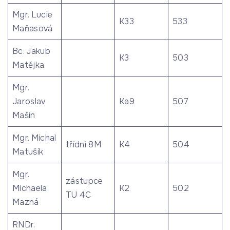
Mgr. Lucie
K33
533
Maňasová
Bc. Jakub
K3
503
Matějka
Mgr.
Jaroslav
Ka9
507
Mašín
Mgr. Michal
třídní 8M
K4
504
Matušík
Mgr.
zástupce
Michaela
K2
502
TU 4C
Mazná
RNDr.