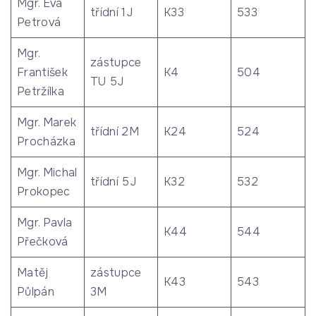
Mgr. Eva
třídní 1J
K33
533
Petrová
Mgr.
zástupce
František
K4
504
TU 5J
Petržílka
Mgr. Marek
třídní 2M
K24
524
Procházka
Mgr. Michal
třídní 5J
K32
532
Prokopec
Mgr. Pavla
K44
544
Přečková
Matěj
zástupce
K43
543
Půlpán
3M