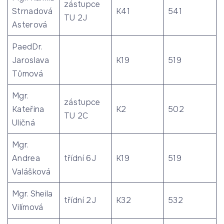
zástupce
Strnadová
K41
541
TU 2J
Asterová
PaedDr.
Jaroslava
K19
519
Tůmová
Mgr.
zástupce
Kateřina
K2
502
TU 2C
Uličná
Mgr.
Andrea
třídní 6J
K19
519
Valášková
Mgr. Sheila
třídní 2J
K32
532
Vilímová