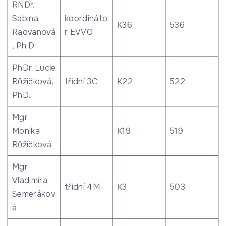
RNDr.
Sabina
koordináto
K36
536
Radvanová
r EVVO
, Ph.D
PhDr. Lucie
Růžičková,
třídní 3C
K22
522
PhD.
Mgr.
Monika
K19
519
Růžičková
Mgr.
Vladimíra
třídní 4M
K3
503
Semerákov
á