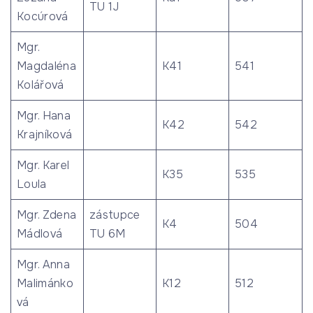
TU 1J
Kocúrová
Mgr.
Magdaléna
K41
541
Kolářová
Mgr. Hana
K42
542
Krajníková
Mgr. Karel
K35
535
Loula
Mgr. Zdena
zástupce
K4
504
Mádlová
TU 6M
Mgr. Anna
Malimánko
K12
512
vá