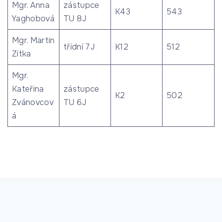
Mgr. Anna
zástupce
K43
543
Yaghobová
TU 8J
Mgr. Martin
třídní 7J
K12
512
Zítka
Mgr.
Kateřina
zástupce
K2
502
Zvánovcov
TU 6J
á