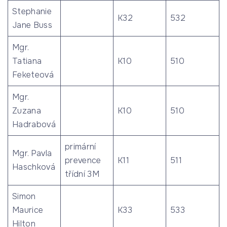
Stephanie
K32
532
Jane Buss
Mgr.
Tatiana
K10
510
Feketeová
Mgr.
Zuzana
K10
510
Hadrabová
primární
Mgr. Pavla
prevence
K11
511
Haschková
třídní 3M
Simon
Maurice
K33
533
Hilton