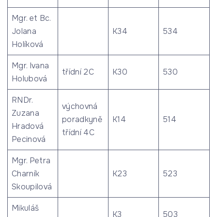
Mgr. et Bc.
Jolana
K34
534
Holíková
Mgr. Ivana
třídní 2C
K30
530
Holubová
RNDr.
výchovná
Zuzana
poradkyně
K14
514
Hradová
třídní 4C
Pecinová
Mgr. Petra
Charník
K23
523
Skoupilová
Mikuláš
K3
503