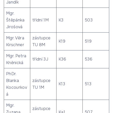
Jandík
Mgr.
Štěpánka
třídní 1M
K3
503
Jirošová
Mgr. Věra
zástupce
K19
519
Kirschner
TU 8M
Mgr. Petra
třídní 3J
K36
536
Kněnická
PhDr.
Blanka
zástupce
K13
513
Kocourkov
TU 1M
á
Mgr.
zástupce
Zuzana
Ka1
507