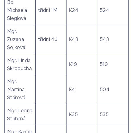
Bc.
Michaela
třídní 1M
K24
524
Sieglová
Mgr.
Zuzana
třídní 4J
K43
543
Sojková
Mgr. Linda
K19
519
Skrobucha
Mgr.
Martina
K4
504
Stárová
Mgr. Leona
K35
535
Stříbrná
Mgr. Kamila