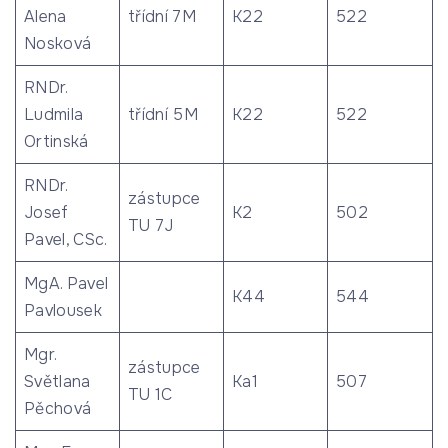
Alena
třídní 7M
K22
522
Nosková
RNDr.
Ludmila
třídní 5M
K22
522
Ortinská
RNDr.
zástupce
Josef
K2
502
TU 7J
Pavel, CSc.
MgA. Pavel
K44
544
Pavlousek
Mgr.
zástupce
Světlana
Ka1
507
TU 1C
Pěchová