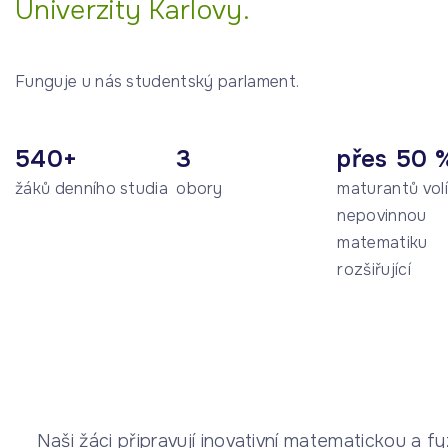
Univerzity Karlovy.
ů
Funguje u nás studentský parlament.
540+
3
přes 50 
žáků denního studia
obory
maturantů volí
nepovinnou
matematiku
rozšiřující
Naši žáci připravují inovativní matematickou a fyz