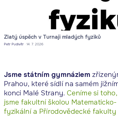
r
n
a
j
i
Zlatý úspěch v Turnaji mladých fyziků
m
Petr Pudivítr
·
14. 7. 2026
l
a
d
ý
Jsme státním gymnáziem
zřízen
c
h
Prahou, které sídlí na samém jižní
f
konci Malé Strany.
Ceníme si toho,
y
jsme fakultní školou Matematicko-
z
fyzikální a
Přírodovědecké fakulty
i
k