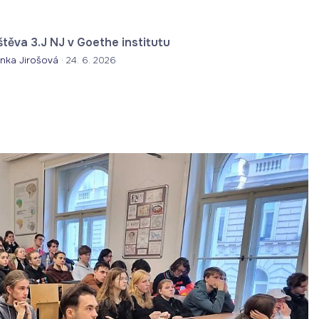
těva 3.J NJ v Goethe institutu
nka Jirošová
·
24. 6. 2026
ekt s Realschule Elsenfeld „Zwischen Angst und
ruch – Zukunftsängste junger Menschen im Spiegel
 Kafka und Goethe“
nka Jirošová
·
24. 6. 2026
esedíme jako Pecka
nka Jirošová
·
22. 6. 2026