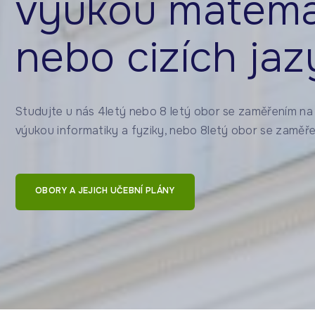
výukou matema
nebo cizích ja
Studujte u nás 4letý nebo 8 letý obor se zaměřením na
výukou informatiky a fyziky, nebo 8letý obor se zaměře
OBORY A JEJICH UČEBNÍ PLÁNY