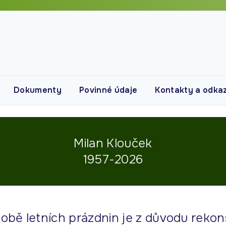
Dokumenty
Povinné údaje
Kontakty a odka
Kontakty
Vyučující
Bakaláři
Milan Klouček
Školní jídelna
1957-2026
době letních prázdnin je z důvodu reko