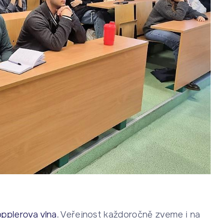
gea
nka Jirošová
·
22. 6. 2026
nomická uzávěrka
nka Jirošová
·
22. 6. 2026
ěž v programování 26
nka Jirošová
·
17. 6. 2026
opplerova vlna
. Veřejnost každoročně zveme i na