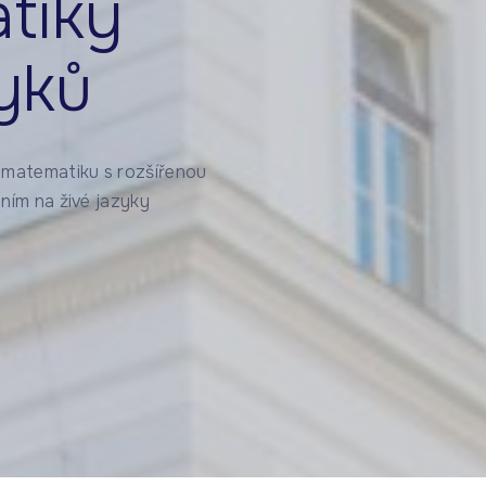
tiky
zyků
 matematiku s rozšířenou
ním na živé jazyky