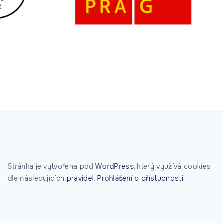
, komiksy, šachy i poezie – den plný francouzské
irace
nka Jirošová
·
11. 6. 2026
nd debattiert – finále
nka Jirošová
·
8. 6. 2026
Stránka je vytvořena pod
WordPress
, který využívá cookies
dle následujících
pravidel
.
Prohlášení o přístupnosti
.
mství gotiky s 2.J
nka Jirošová
·
8. 6. 2026