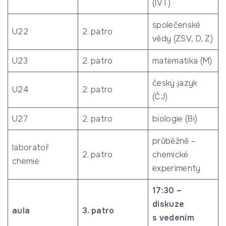
(IVT)
společenské
U22
2. patro
vědy (ZSV, D, Z)
U23
2. patro
matematika (M)
český jazyk
U24
2. patro
(ČJ)
U27
2. patro
biologie (Bi)
průběžně –
laboratoř
2. patro
chemické
chemie
experimenty
17:30 –
diskuze
aula
3. patro
s vedením