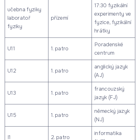
17:30 fyzikální
učebna fyziky
experimenty ve
laboratoř
přízemí
fyzice, fyzikální
fyziky
hrátky
Poradenské
U11
1. patro
centrum
anglický jazyk
U12
1. patro
(AJ)
francouzský
U13
1. patro
jazyk (FJ)
německý jazyk
U15
1. patro
(NJ)
informatika
I1
2. patro