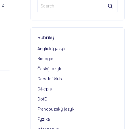
S
i z
e
a
r
c
h
Rubriky
f
o
Anglický jazyk
r
Biologie
:
Český jazyk
Debatní klub
Dějepis
DofE
Francouzský jazyk
Fyzika