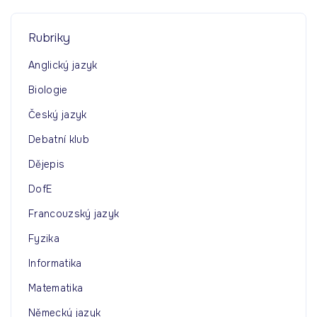
c
h
Rubriky
f
o
Anglický jazyk
r
Biologie
:
Český jazyk
Debatní klub
Dějepis
DofE
Francouzský jazyk
Fyzika
Informatika
Matematika
Německý jazyk