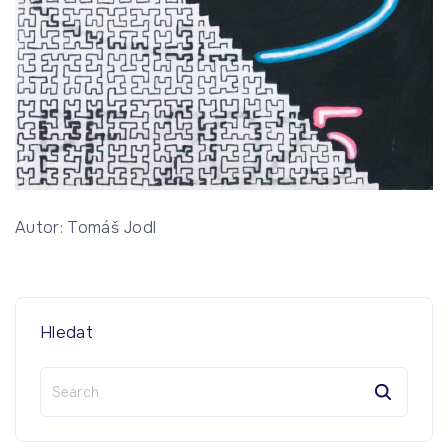
Autor: Tomáš Jodl
Hledat
S
e
a
r