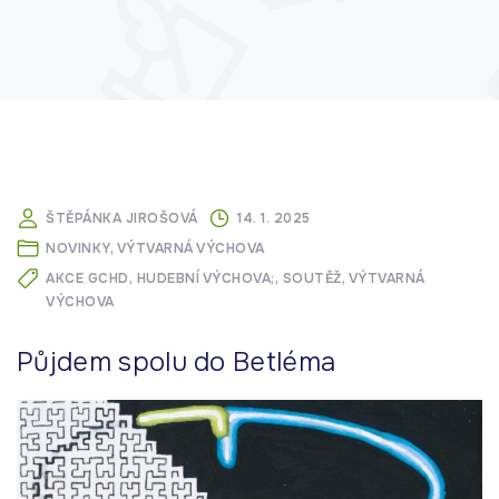
ŠTĚPÁNKA JIROŠOVÁ
14. 1. 2025
NOVINKY
VÝTVARNÁ VÝCHOVA
AKCE GCHD
HUDEBNÍ VÝCHOVA;
SOUTĚŽ
VÝTVARNÁ
VÝCHOVA
Půjdem spolu do Betléma