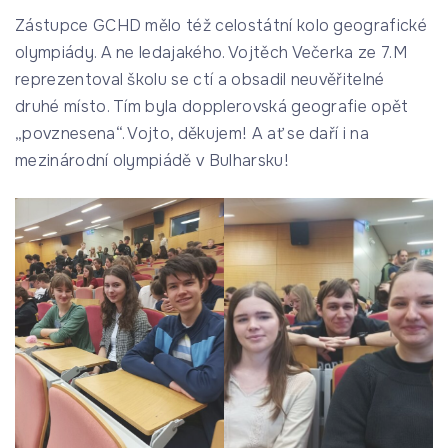
Zástupce GCHD mělo též celostátní kolo geografické
olympiády. A ne ledajakého. Vojtěch Večerka ze 7.M
reprezentoval školu se ctí a obsadil neuvěřitelné
druhé místo. Tím byla dopplerovská geografie opět
„povznesena“. Vojto, děkujem! A ať se daří i na
mezinárodní olympiádě v Bulharsku!