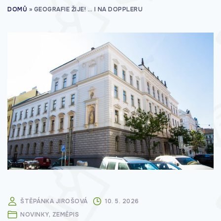
DOMŮ
»
GEOGRAFIE ŽIJE! … I NA DOPPLERU
ŠTĚPÁNKA JIROŠOVÁ
10. 5. 2026
NOVINKY
ZEMĚPIS