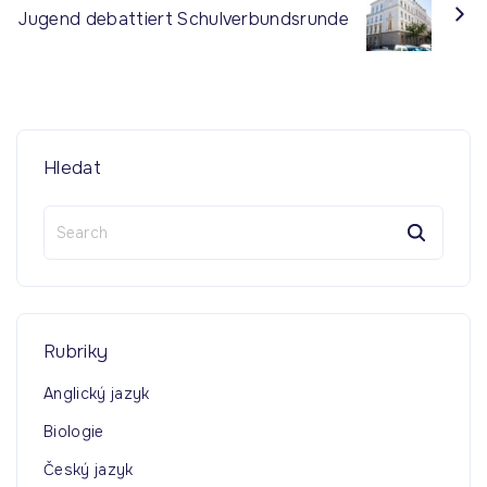
Jugend debattiert Schulverbundsrunde
Hledat
S
e
a
r
c
h
Rubriky
f
o
Anglický jazyk
r
Biologie
:
Český jazyk