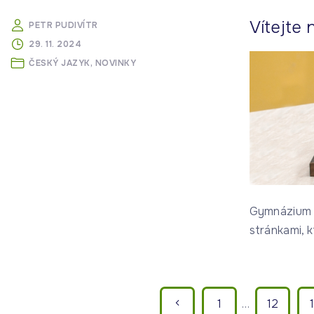
Vítejte
PETR PUDIVÍTR
29. 11. 2024
ČESKÝ JAZYK
NOVINKY
Gymnázium 
stránkami, k
S
P
1
…
12