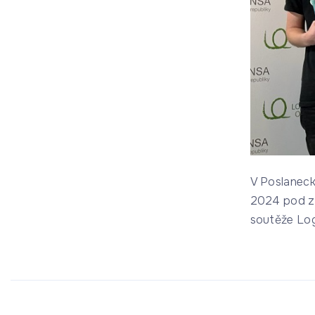
V Poslaneck
2024 pod zá
soutěže Lo