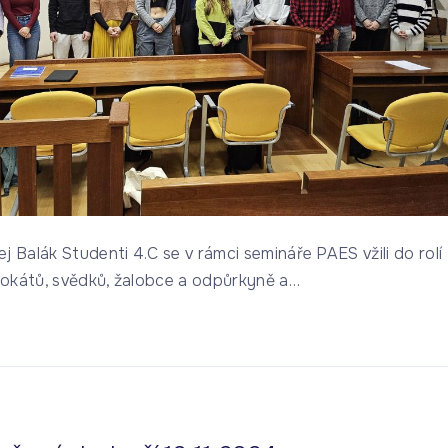
j Balák Studenti 4.C se v rámci semináře PAES vžili do rolí
okátů, svědků, žalobce a odpůrkyně a
…