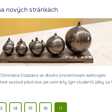
 na nových stránkách
Christiana Dopplera se dlouho prezentovalo webovými
teré sestavil před více jak osmi lety tým studentů (díky za 
13
14
15
16
17