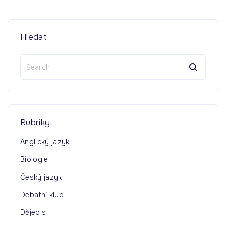
Hledat
S
e
a
r
c
h
Rubriky
f
o
Anglický jazyk
r
Biologie
:
Český jazyk
Debatní klub
Dějepis