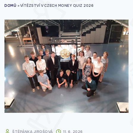
DOMŮ
»
VÍTĚZSTVÍ V CZECH MONEY QUIZ 2026
ŠTĚPÁNKA JIROŠOVÁ
11. 6. 2026