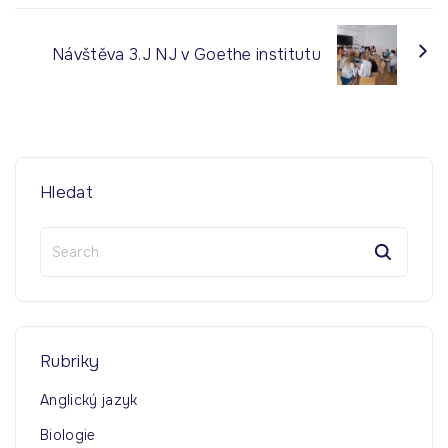
Návštěva 3.J NJ v Goethe institutu
Hledat
S
e
a
r
c
h
Rubriky
f
o
Anglický jazyk
r
Biologie
: