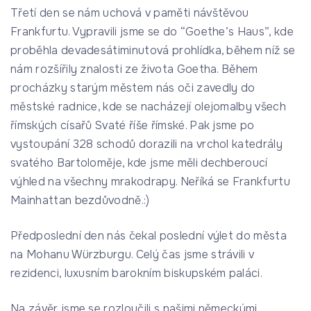
Třetí den se nám uchová v paměti návštěvou
Frankfurtu. Vypravili jsme se do “Goethe’s Haus”, kde
proběhla devadesátiminutová prohlídka, během níž se
nám rozšířily znalosti ze života Goetha. Během
procházky starým městem nás oči zavedly do
městské radnice, kde se nacházejí olejomalby všech
římských císařů Svaté říše římské. Pak jsme po
vystoupání 328 schodů dorazili na vrchol katedrály
svatého Bartoloměje, kde jsme měli dechberoucí
výhled na všechny mrakodrapy. Neříká se Frankfurtu
Mainhattan bezdůvodně.:)
Předposlední den nás čekal poslední výlet do města
na Mohanu Würzburgu. Celý čas jsme strávili v
rezidenci, luxusním barokním biskupském paláci.
Na závěr jsme se rozloučili s našimi německými