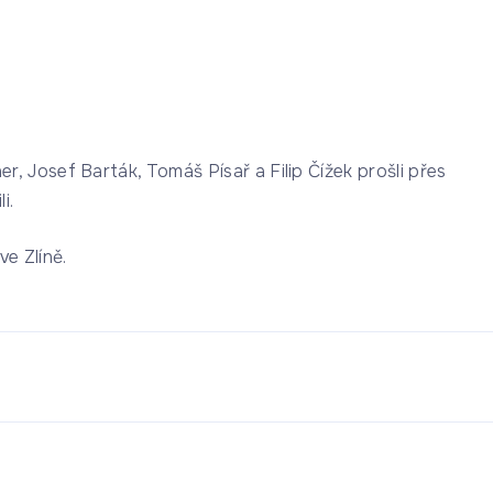
, Josef Barták, Tomáš Písař a Filip Čížek prošli přes
i.
e Zlíně.