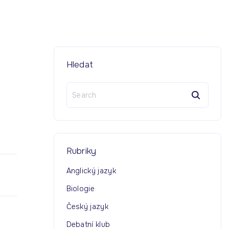
Hledat
S
e
a
r
c
h
Rubriky
f
o
Anglický jazyk
r
Biologie
:
Český jazyk
Debatní klub