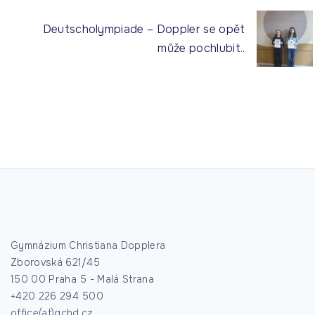
Deutscholympiade – Doppler se opět
může pochlubit..
Gymnázium Christiana Dopplera
Zborovská 621/45
150 00 Praha 5 - Malá Strana
+420 226 294 500
office(at)gchd.cz