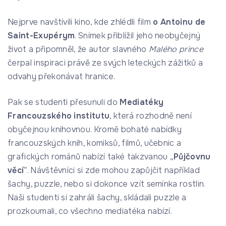
Nejprve navštívili kino, kde zhlédli film
o Antoinu de
Saint-Exupérym
. Snímek přiblížil jeho neobyčejný
život a připomněl, že autor slavného
Malého prince
čerpal inspiraci právě ze svých leteckých zážitků a
odvahy překonávat hranice.
Pak se studenti přesunuli do
Mediatéky
Francouzského institutu
, která rozhodně není
obyčejnou knihovnou. Kromě bohaté nabídky
francouzských knih, komiksů, filmů, učebnic a
grafických románů nabízí také takzvanou „
Půjčovnu
věcí
“. Návštěvníci si zde mohou zapůjčit například
šachy, puzzle, nebo si dokonce vzít semínka rostlin.
Naši studenti si zahráli šachy, skládali puzzle a
prozkoumali, co všechno mediatéka nabízí.