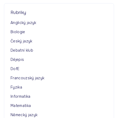
c
h
Rubriky
f
o
Anglický jazyk
r
Biologie
:
Český jazyk
Debatní klub
Dějepis
DofE
Francouzský jazyk
Fyzika
Informatika
Matematika
Německý jazyk