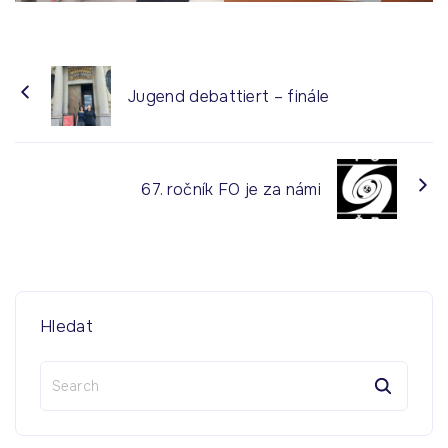
Jugend debattiert – finále
67. ročník FO je za námi
Hledat
S
e
a
r